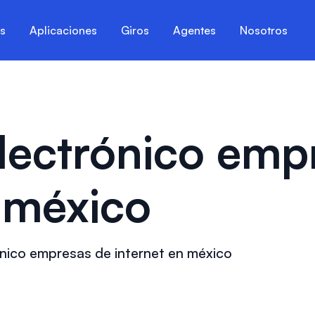
es
Aplicaciones
Giros
Agentes
Nosotros
lectrónico emp
n méxico
ónico empresas de internet en méxico