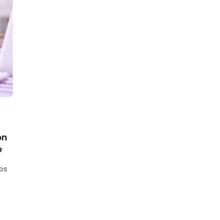
ón
o
os