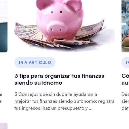
IR A ARTÍCULO
I
3 tips para organizar tus finanzas
Có
siendo autónomo
au
te
3 Consejos que sin duda te ayudarán a
Des
e
mejorar tus finanzas siendo autónomo: registra
sie
tus ingresos, haz un presupuesto y ...
dat