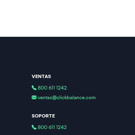
VENTAS
800 611 1242
ventas@clickbalance.com
SOPORTE
800 611 1242