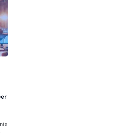
cer
nte
.