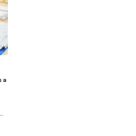
s a
..