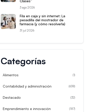
Clases”
3 ago 2026
Fila en caja y sin internet: La
pesadilla del mostrador de
farmacia (y cómo resolverla)
31 jul 2026
Categorías
Alimentos
(
1
)
Contabilidad y administración
(
638
)
Destacado
(
32
)
Emprendimiento e innovación
(
187
)