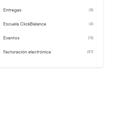
Entregas
(
8
)
Escuela ClickBalance
(
4
)
Eventos
(
15
)
Facturación electrónica
(
87
)