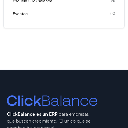
Escuela ClickBalance
(
4
)
Eventos
(
16
)
ClickBalance es un ERP
para empresas
que buscan crecimiento.
¡El único que se
adapta a tus procesos!