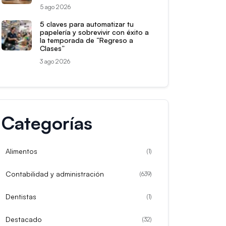
5 ago 2026
5 claves para automatizar tu
papelería y sobrevivir con éxito a
la temporada de “Regreso a
Clases”
3 ago 2026
Categorías
Alimentos
(
1
)
Contabilidad y administración
(
639
)
Dentistas
(
1
)
Destacado
(
32
)