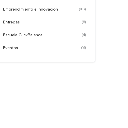
Emprendimiento e innovación
(
187
)
Entregas
(
8
)
Escuela ClickBalance
(
4
)
Eventos
(
16
)