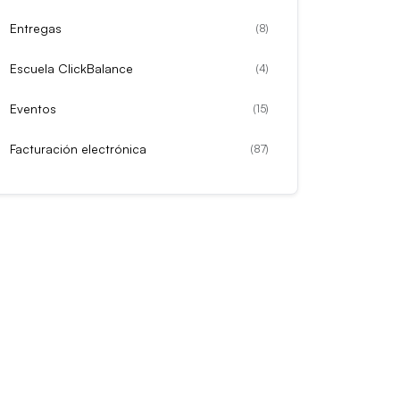
Entregas
(
8
)
Escuela ClickBalance
(
4
)
Eventos
(
15
)
Facturación electrónica
(
87
)