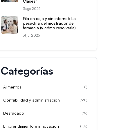
Clases”
3 ago 2026
Fila en caja y sin internet: La
pesadilla del mostrador de
farmacia (y cómo resolverla)
31 jul 2026
Categorías
Alimentos
(
1
)
Contabilidad y administración
(
638
)
Destacado
(
32
)
Emprendimiento e innovación
(
187
)