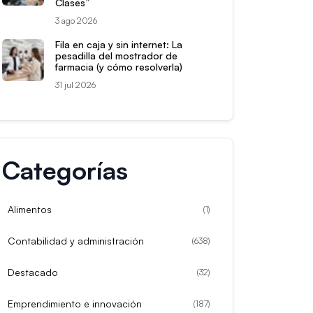
Clases”
3 ago 2026
Fila en caja y sin internet: La
pesadilla del mostrador de
farmacia (y cómo resolverla)
31 jul 2026
Categorías
Alimentos
(
1
)
Contabilidad y administración
(
638
)
Destacado
(
32
)
Emprendimiento e innovación
(
187
)