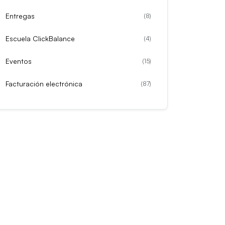
Entregas
(
8
)
Escuela ClickBalance
(
4
)
Eventos
(
15
)
Facturación electrónica
(
87
)