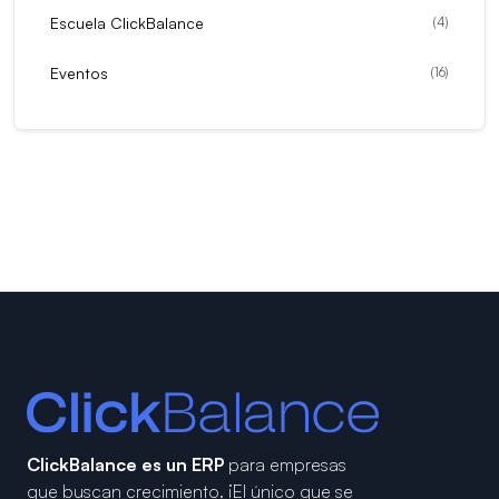
Escuela ClickBalance
(
4
)
Eventos
(
16
)
ClickBalance es un ERP
para empresas
que buscan crecimiento.
¡El único que se