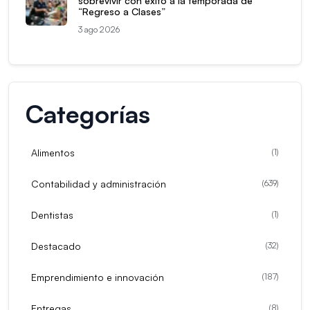
sobrevivir con éxito a la temporada de
“Regreso a Clases”
3 ago 2026
Categorías
Alimentos
(
1
)
Contabilidad y administración
(
639
)
Dentistas
(
1
)
Destacado
(
32
)
Emprendimiento e innovación
(
187
)
Entregas
(
8
)