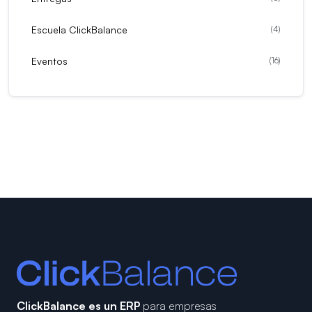
Escuela ClickBalance
(
4
)
Eventos
(
16
)
ClickBalance es un ERP
para empresas