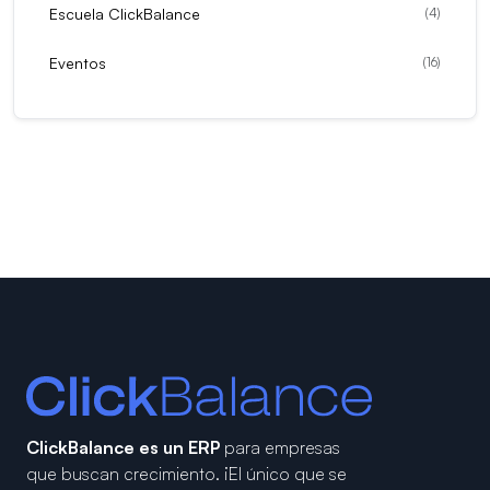
Escuela ClickBalance
(
4
)
Eventos
(
16
)
ClickBalance es un ERP
para empresas
que buscan crecimiento.
¡El único que se