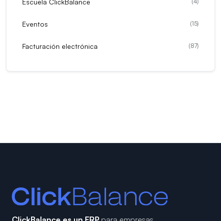
Escuela ClickBalance
(
4
)
Eventos
(
15
)
Facturación electrónica
(
87
)
ClickBalance es un ERP
para empresas