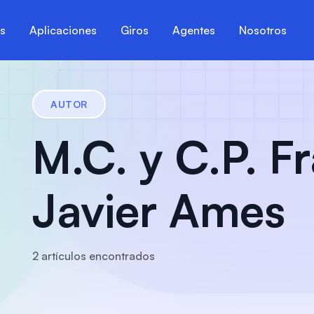
es
Aplicaciones
Giros
Agentes
Nosotros
AUTOR
M.C. y C.P. F
Javier Ames
2
artículo
s
encontrado
s