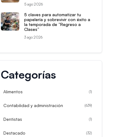
5 ago 2026
5 claves para automatizar tu
papelería y sobrevivir con éxito a
la temporada de “Regreso a
Clases”
3 ago 2026
Categorías
Alimentos
(
1
)
Contabilidad y administración
(
639
)
Dentistas
(
1
)
Destacado
(
32
)