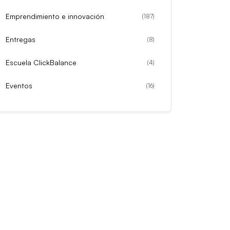
Emprendimiento e innovación
(
187
)
Entregas
(
8
)
Escuela ClickBalance
(
4
)
Eventos
(
16
)