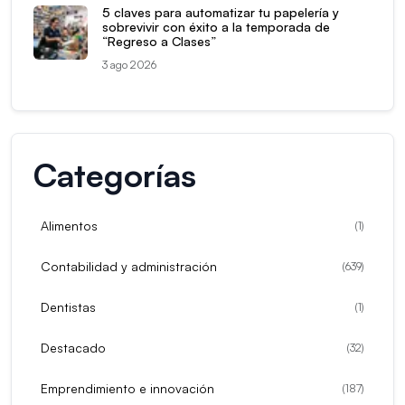
5 claves para automatizar tu papelería y
sobrevivir con éxito a la temporada de
“Regreso a Clases”
3 ago 2026
Categorías
Alimentos
(
1
)
Contabilidad y administración
(
639
)
Dentistas
(
1
)
Destacado
(
32
)
Emprendimiento e innovación
(
187
)