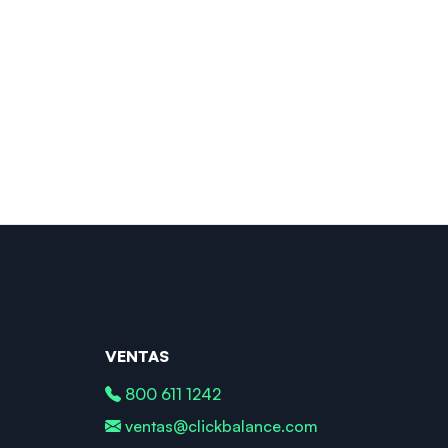
VENTAS
800 611 1242
ventas@clickbalance.com