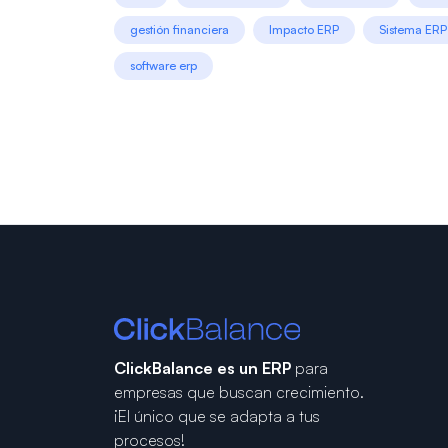
gestión financiera
Impacto ERP
Sistema ERP
software erp
ClickBalance es un ERP
para
empresas que buscan crecimiento.
¡El único que se adapta a tus
procesos!