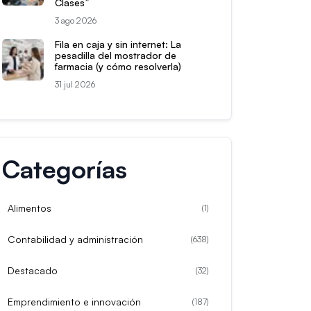
Clases”
3 ago 2026
Fila en caja y sin internet: La
pesadilla del mostrador de
farmacia (y cómo resolverla)
31 jul 2026
Categorías
Alimentos
(
1
)
Contabilidad y administración
(
638
)
Destacado
(
32
)
Emprendimiento e innovación
(
187
)