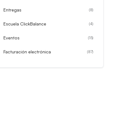
Entregas
(
8
)
Escuela ClickBalance
(
4
)
Eventos
(
15
)
Facturación electrónica
(
87
)