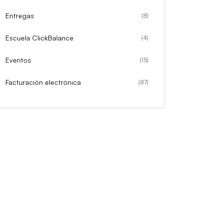
Entregas
(
8
)
Escuela ClickBalance
(
4
)
Eventos
(
15
)
Facturación electrónica
(
87
)