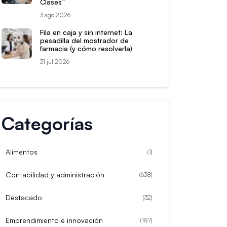
Clases”
3 ago 2026
Fila en caja y sin internet: La
pesadilla del mostrador de
farmacia (y cómo resolverla)
31 jul 2026
Categorías
Alimentos
(
1
)
Contabilidad y administración
(
638
)
Destacado
(
32
)
Emprendimiento e innovación
(
187
)