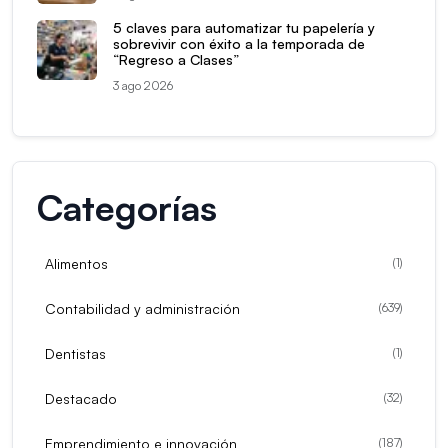
5 claves para automatizar tu papelería y
sobrevivir con éxito a la temporada de
“Regreso a Clases”
3 ago 2026
Categorías
Alimentos
(
1
)
Contabilidad y administración
(
639
)
Dentistas
(
1
)
Destacado
(
32
)
Emprendimiento e innovación
(
187
)