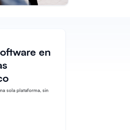
software en
as
co
na sola plataforma, sin