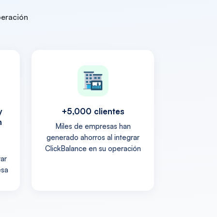
peración
y
+5,000 clientes
n
Miles de empresas han
generado ahorros al integrar
ClickBalance en su operación
rar
esa