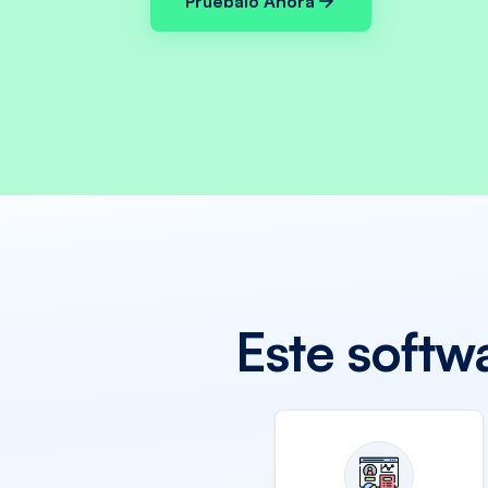
Pruébalo Ahora
Este soft