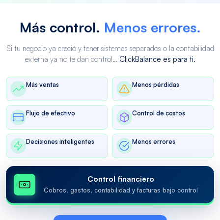
Más control.
Menos errores.
Si tu negocio ya creció y tener sistemas separados o la contabilidad
externa ya no te dan control…
ClickBalance es para ti.
Más ventas
Menos pérdidas
Flujo de efectivo
Control de costos
Decisiones inteligentes
Menos errores
Control financiero
Cobros, gastos, contabilidad y facturas bajo control