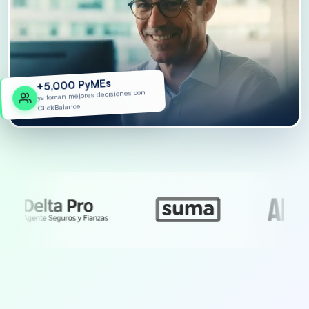
PyMEs
5,000
+
ya toman mejores decisiones con
ClickBalance