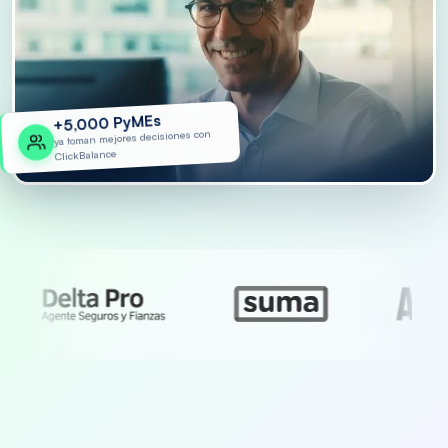
PyMEs
5,000
+
ya toman mejores decisiones con
ClickBalance