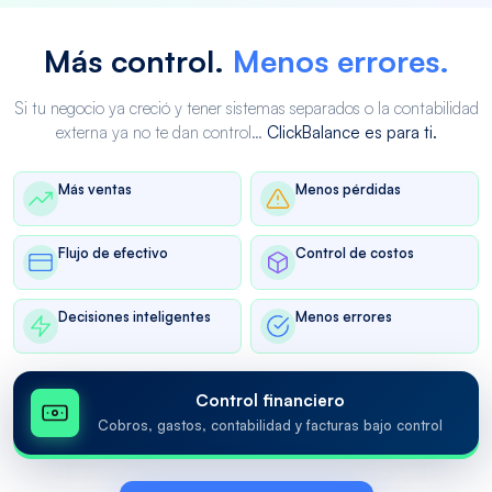
Más control.
Menos errores.
Si tu negocio ya creció y tener sistemas separados o la contabilidad
externa ya no te dan control…
ClickBalance es para ti.
Más ventas
Menos pérdidas
Flujo de efectivo
Control de costos
Decisiones inteligentes
Menos errores
Control financiero
Cobros, gastos, contabilidad y facturas bajo control